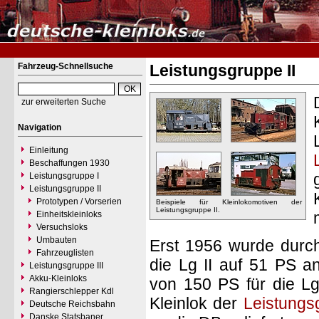
Fahrzeug-Schnellsuche
Leistungsgruppe II
zur erweiterten Suche
Navigation
Einleitung
Beschaffungen 1930
Leistungsgruppe I
Leistungsgruppe II
Prototypen / Vorserien
Beispiele für Kleinlokomotiven der
Leistungsgruppe II.
Einheitskleinloks
Versuchsloks
Umbauten
Erst 1956 wurde durch
Fahrzeuglisten
die Lg II auf 51 PS a
Leistungsgruppe III
Akku-Kleinloks
von 150 PS für die Lg 
Rangierschlepper Kdl
Kleinlok der
Leistungs
Deutsche Reichsbahn
Danske Statsbaner