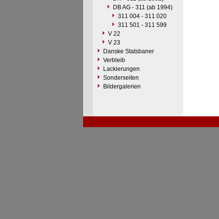
DB AG - 311 (ab 1994)
311 004 - 311 020
311 501 - 311 599
V 22
V 23
Danske Statsbaner
Verbleib
Lackierungen
Sonderseiten
Bildergalerien