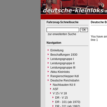
Fahrzeug-Schnellsuche
Deutsche Ba
zur erweiterten Suche
You have an 
line 1
Navigation
Einleitung
Beschaffungen 1930
Leistungsgruppe I
Leistungsgruppe II
Leistungsgruppe III
Akku-Kleinloks
Rangierschlepper Kdl
Deutsche Reichsbahn
Nachbauten Kö II
ASF
V 15 / V 18
DR - V 15
DR - 101 (ab 1970)
DR - 311 (ab 1992)