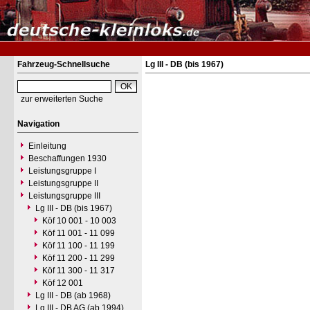
Fahrzeug-Schnellsuche
Lg III - DB (bis 1967)
zur erweiterten Suche
Navigation
Einleitung
Beschaffungen 1930
Leistungsgruppe I
Leistungsgruppe II
Leistungsgruppe III
Lg III - DB (bis 1967)
Köf 10 001 - 10 003
Köf 11 001 - 11 099
Köf 11 100 - 11 199
Köf 11 200 - 11 299
Köf 11 300 - 11 317
Köf 12 001
Lg III - DB (ab 1968)
Lg III - DB AG (ab 1994)