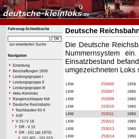
Fahrzeug-Schnellsuche
Deutsche Reichsbahn 
Die Deutsche Reichsba
zur erweiterten Suche
Nummernsystem ein. 
Navigation
Einsatzbestand befand
Einleitung
umgezeichneten Loks si
Beschaffungen 1930
Leistungsgruppe I
Leistungsgruppe II
LKM
253005
1959
Leistungsgruppe III
LKM
253007
1960
Akku-Kleinloks
Rangierschlepper Kdl
LKM
253009
1960
Deutsche Reichsbahn
LKM
253010
1960
Nachbauten Kö II
LKM
253011
1960
ASF
V 15 / V 18
LKM
253012
1960
DR - V 15
LKM
253013
1960
DR - 101 (ab 1970)
LKM
253014
1960
101 001 - 101 015