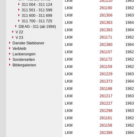
LKM
261220
1963
311 004 - 311 124
LKM
261190
1962
311 501 - 311 599
LKM
261306
1963
311 600 - 311 699
311 700 - 311 725
LKM
261363
1964
DB AG - 311 (ab 1994)
LKM
261383
1964
V 22
LKM
261171
1962
V 23
Danske Statsbaner
LKM
261380
1964
Verbleib
LKM
261157
1962
Lackierungen
LKM
261172
1962
Sonderseiten
Bildergalerien
LKM
261159
1962
LKM
261229
1963
LKM
261373
1964
LKM
261188
1962
LKM
261217
1963
LKM
261227
1963
LKM
261298
1963
LKM
261161
1962
LKM
261158
1962
LKM
261396
1964