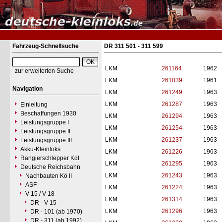
Fahrzeug-Schnellsuche
DR 311 501 - 311 599
LKM
261164
1962
zur erweiterten Suche
LKM
261039
1961
Navigation
LKM
261249
1963
LKM
261287
1963
Einleitung
Beschaffungen 1930
LKM
261294
1963
Leistungsgruppe I
LKM
261254
1963
Leistungsgruppe II
LKM
261237
1963
Leistungsgruppe III
Akku-Kleinloks
LKM
261226
1963
Rangierschlepper Kdl
LKM
261295
1963
Deutsche Reichsbahn
LKM
261243
1963
Nachbauten Kö II
ASF
LKM
261224
1963
V 15 / V 18
LKM
261314
1963
DR - V 15
LKM
261296
1963
DR - 101 (ab 1970)
DR - 311 (ab 1992)