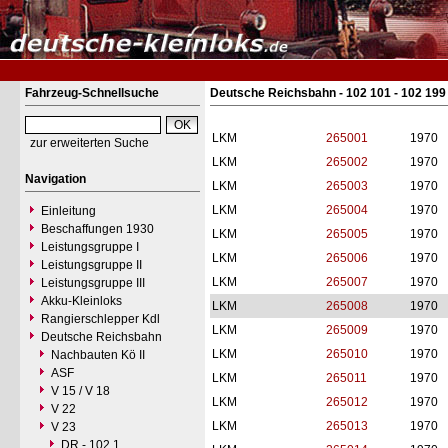
Fahrzeug-Schnellsuche
Deutsche Reichsbahn - 102 101 - 102 199
LKM
265001
1970
zur erweiterten Suche
LKM
265002
1970
Navigation
LKM
265003
1970
LKM
265004
1970
Einleitung
Beschaffungen 1930
LKM
265005
1970
Leistungsgruppe I
LKM
265006
1970
Leistungsgruppe II
LKM
265007
1970
Leistungsgruppe III
Akku-Kleinloks
LKM
265008
1970
Rangierschlepper Kdl
LKM
265009
1970
Deutsche Reichsbahn
LKM
265010
1970
Nachbauten Kö II
ASF
LKM
265011
1970
V 15 / V 18
LKM
265012
1970
V 22
LKM
265013
1970
V 23
DR - 102.1