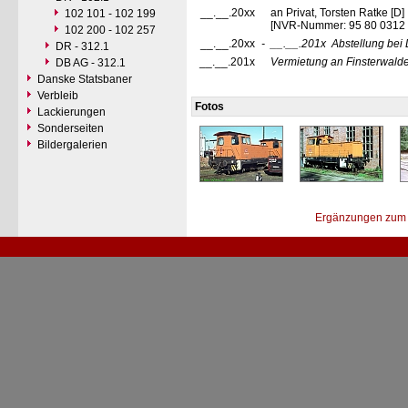
__.__.20xx
an Privat, Torsten Ratke [D
102 101 - 102 199
[NVR-Nummer: 95 80 0312
102 200 - 102 257
__.__.20xx
-
__.__.201x
Abstellung bei 
DR - 312.1
__.__.201x
Vermietung an Finsterwalde
DB AG - 312.1
Danske Statsbaner
Verbleib
Fotos
Lackierungen
Sonderseiten
Bildergalerien
Ergänzungen zum 