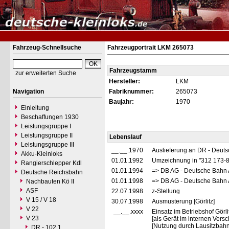
Fahrzeug-Schnellsuche
Fahrzeugportrait LKM 265073
Fahrzeugstamm
zur erweiterten Suche
Hersteller:
LKM
Navigation
Fabriknummer:
265073
Baujahr:
1970
Einleitung
Beschaffungen 1930
Leistungsgruppe I
Leistungsgruppe II
Lebenslauf
Leistungsgruppe III
__.__.1970
Auslieferung an DR - Deut
Akku-Kleinloks
01.01.1992
Umzeichnung in "312 173-
Rangierschlepper Kdl
01.01.1994
=> DB AG - Deutsche Bahn 
Deutsche Reichsbahn
01.01.1998
=> DB AG - Deutsche Bahn 
Nachbauten Kö II
ASF
22.07.1998
z-Stellung
V 15 / V 18
30.07.1998
Ausmusterung [Görlitz]
V 22
__.__.xxxx
Einsatz im Betriebshof Görl
V 23
[als Gerät im internen Vers
[Nutzung durch Lausitzbah
DR - 102.1