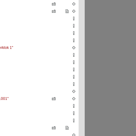
rklok 1"
1001"