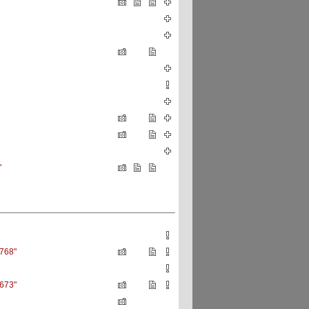
"
2768"
3673"