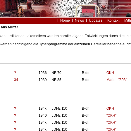
Home
News
Updates
Kontakt
Mith
ans Militär
andardisierten Lokomotiven wurden parallel eigene Entwicklungen durch die unte
 werden nachfolgend die Typenprogramme der einzelnen Hersteller näher beleucht
?
1936
NB 70
B-dm
OKH
34
1939
NB 85
B-dm
Marine "803"
?
194x
LDFE 110
B-dh
OKH
?
1940
LDFE 110
B-dh
"OKH"
?
194x
LDFE 110
B-dh
"OKH"
?
194x
LDFE 110
B-dh
"OKH"