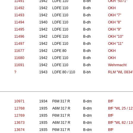
11491
1942
LDFE 110
B-dh
OKH "5071"
11492
1942
LDFE 110
B-dh
OKH
11493
1942
LDFE 110
B-dh
OKH "7"
11494
1940
LDFE 110
B-dh
OKH "8"
11495
1942
LDFE 110
B-dh
OKH "9"
11496
1942
LDFE 110
B-dh
OKH "10"
11497
1942
LDFE 110
B-dh
OKH "11"
11677
1942
LDFE 80
B-dh
OKH
11680
1942
LDFE 110
B-dh
OKH
11691
1942
LDFE 110
B-dh
Wehrmacht
?
1943
LDFE 80 / 110
B-bh
RLM "WL 0834
10971
1934
F6M 317 R
B-dm
BfF
12768
1935
A6M 317 R
B-dm
BfF "WL 25 / 1
12769
1935
F6M 317 R
B-dm
BfF
13673
1935
A6M 317 R
B-dm
BfF "WL 82 / 1
13674
1935
F6M 317 R
B-dm
BfF