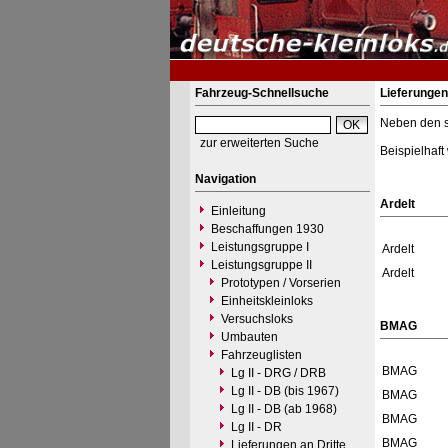
Fahrzeug-Schnellsuche
Lieferungen 
Neben den st
zur erweiterten Suche
Beispielhaft
Navigation
Ardelt
Einleitung
Beschaffungen 1930
Leistungsgruppe I
Ardelt
Leistungsgruppe II
Ardelt
Prototypen / Vorserien
Einheitskleinloks
Versuchsloks
BMAG
Umbauten
Fahrzeuglisten
BMAG
Lg II - DRG / DRB
Lg II - DB (bis 1967)
BMAG
Lg II - DB (ab 1968)
BMAG
Lg II - DR
BMAG
Lieferungen an Dritte