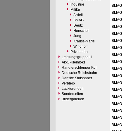
Industrie
BMAG
Militär
BMAG
Ardelt
BMAG
BMAG
Deutz
BMAG
Henschel
BMAG
Jung
BMAG
Krauss-Maffei
Windhoff
BMAG
Privatbahn
BMAG
Leistungsgruppe III
BMAG
Akku-Kleinloks
Rangierschlepper Kdl
BMAG
Deutsche Reichsbahn
BMAG
Danske Statsbaner
BMAG
Verbleib
Lackierungen
BMAG
Sonderseiten
BMAG
Bildergalerien
BMAG
BMAG
BMAG
BMAG