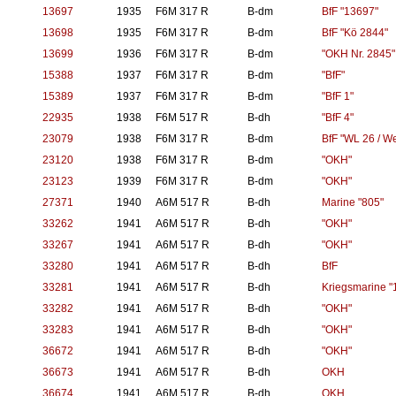
13697
1935
F6M 317 R
B-dm
BfF "13697"
13698
1935
F6M 317 R
B-dm
BfF "Kö 2844"
13699
1936
F6M 317 R
B-dm
"OKH Nr. 2845"
15388
1937
F6M 317 R
B-dm
"BfF"
15389
1937
F6M 317 R
B-dm
"BfF 1"
22935
1938
F6M 517 R
B-dh
"BfF 4"
23079
1938
F6M 317 R
B-dm
BfF "WL 26 / We
23120
1938
F6M 317 R
B-dm
"OKH"
23123
1939
F6M 317 R
B-dm
"OKH"
27371
1940
A6M 517 R
B-dh
Marine "805"
33262
1941
A6M 517 R
B-dh
"OKH"
33267
1941
A6M 517 R
B-dh
"OKH"
33280
1941
A6M 517 R
B-dh
BfF
33281
1941
A6M 517 R
B-dh
Kriegsmarine "
33282
1941
A6M 517 R
B-dh
"OKH"
33283
1941
A6M 517 R
B-dh
"OKH"
36672
1941
A6M 517 R
B-dh
"OKH"
36673
1941
A6M 517 R
B-dh
OKH
36674
1941
A6M 517 R
B-dh
OKH