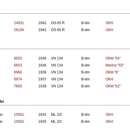
24931
1942
DG 65 R
B-dm
OKH
26194
1942
DG 65 R
B-dm
OKH
6652
1936
VN 134
B-dm
OKM "54"
6653
1936
VN 134
B-dm
Marine "55"
6966
1936
VN 134
B-dm
OKM "8"
6974
1937
VN 134
B-dm
OKH
7865
1938
VN 134
B-dm
OKM "52"
fei
ei
15561
1935
ML 2/2
B-dm
OKH
ei
15562
1935
ML 2/2
B-dm
OKH