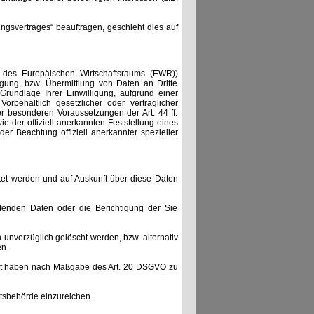
ungsvertrages“ beauftragen, geschieht dies auf
r des Europäischen Wirtschaftsraums (EWR))
gung, bzw. Übermittlung von Daten an Dritte
f Grundlage Ihrer Einwilligung, aufgrund einer
orbehaltlich gesetzlicher oder vertraglicher
er besonderen Voraussetzungen der Art. 44 ff.
e der offiziell anerkannten Feststellung eines
er Beachtung offiziell anerkannter spezieller
tet werden und auf Auskunft über diese Daten
fenden Daten oder die Berichtigung der Sie
nverzüglich gelöscht werden, bzw. alternativ
n.
ellt haben nach Maßgabe des Art. 20 DSGVO zu
tsbehörde einzureichen.