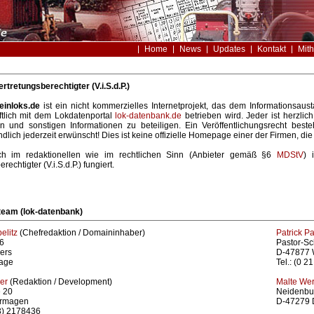
Home
News
Updates
Kontakt
Mith
ertretungsberechtigter (V.i.S.d.P.)
einloks.de
ist ein nicht kommerzielles Internetprojekt, das dem Informationsau
tlich mit dem Lokdatenportal
lok-datenbank.de
betrieben wird. Jeder ist herzlic
en und sonstigen Informationen zu beteiligen. Ein Veröffentlichungsrecht beste
ndlich jederzeit erwünscht! Dies ist keine offizielle Homepage einer der Firmen, d
ich im redaktionellen wie im rechtlichen Sinn (Anbieter gemäß §6
MDStV
) 
rechtigter (V.i.S.d.P.) fungiert.
eam (lok-datenbank)
elitz
(Chefredaktion / Domaininhaber)
Patrick P
86
Pastor-S
ers
D-47877 W
rage
Tel.: (0 2
er
(Redaktion / Development)
Malte We
 20
Neidenbur
rmagen
D-47279 
33) 2178436