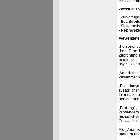
Besucher un
Zweck der V
- Zurverfügu
- Beantwort
- Sicherhei
- Reichweit
Verwendete 
„Personenbez
„betroffene 
Zuordnung z
einem oder 
psychischen, 
„Verarbeitu
Zusammenhan
„Pseudonymi
zusätzliche
Information
personenbezo
„Profiling“
verwendet w
bezüglich Ar
Ortswechsel 
Als „Verantw
anderen übe