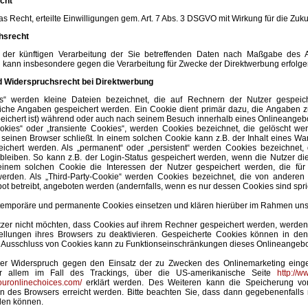
cht
s Recht, erteilte Einwilligungen gem. Art. 7 Abs. 3 DSGVO mit Wirkung für die Zuku
hsrecht
der künftigen Verarbeitung der Sie betreffenden Daten nach Maßgabe des A
 kann insbesondere gegen die Verarbeitung für Zwecke der Direktwerbung erfolge
 Widerspruchsrecht bei Direktwerbung
s“ werden kleine Dateien bezeichnet, die auf Rechnern der Nutzer gespeic
liche Angaben gespeichert werden. Ein Cookie dient primär dazu, die Angaben 
eichert ist) während oder auch nach seinem Besuch innerhalb eines Onlineangebo
okies“ oder „transiente Cookies“, werden Cookies bezeichnet, die gelöscht w
 seinen Browser schließt. In einem solchen Cookie kann z.B. der Inhalt eines W
eichert werden. Als „permanent“ oder „persistent“ werden Cookies bezeichne
 bleiben. So kann z.B. der Login-Status gespeichert werden, wenn die Nutzer 
inem solchen Cookie die Interessen der Nutzer gespeichert werden, die fü
erden. Als „Third-Party-Cookie“ werden Cookies bezeichnet, die von anderen 
t betreibt, angeboten werden (andernfalls, wenn es nur dessen Cookies sind spric
temporäre und permanente Cookies einsetzen und klären hierüber im Rahmen unse
utzer nicht möchten, dass Cookies auf ihrem Rechner gespeichert werden, werden
ellungen ihres Browsers zu deaktivieren. Gespeicherte Cookies können in de
 Ausschluss von Cookies kann zu Funktionseinschränkungen dieses Onlineangebo
ler Widerspruch gegen den Einsatz der zu Zwecken des Onlinemarketing einge
or allem im Fall des Trackings, über die US-amerikanische Seite
http://w
ouronlinechoices.com/
erklärt werden. Des Weiteren kann die Speicherung von
en des Browsers erreicht werden. Bitte beachten Sie, dass dann gegebenenfalls 
den können.