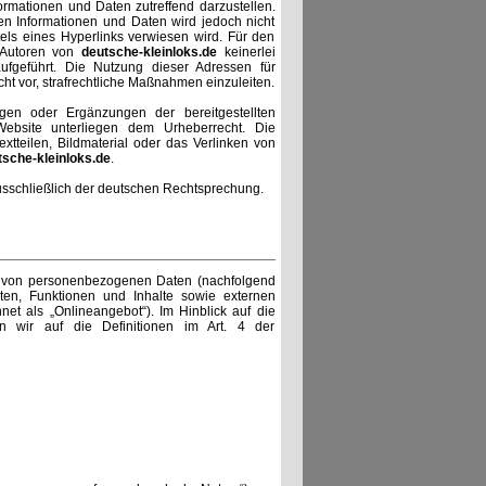
rmationen und Daten zutreffend darzustellen.
lten Informationen und Daten wird jedoch nicht
els eines Hyperlinks verwiesen wird. Für den
e Autoren von
deutsche-kleinloks.de
keinerlei
 aufgeführt. Die Nutzung dieser Adressen für
ht vor, strafrechtliche Maßnahmen einzuleiten.
en oder Ergänzungen der bereitgestellten
bsite unterliegen dem Urheberrecht. Die
xtteilen, Bildmaterial oder das Verlinken von
tsche-kleinloks.de
.
chließlich der deutschen Rechtsprechung.
ng von personenbezogenen Daten (nachfolgend
en, Funktionen und Inhalte sowie externen
et als „Onlineangebot“). Im Hinblick auf die
sen wir auf die Definitionen im Art. 4 der