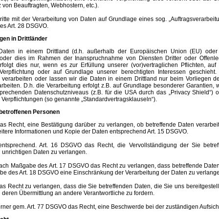
 von Beauftragten, Webhostern, etc.).
ritte mit der Verarbeitung von Daten auf Grundlage eines sog. „Auftragsverarbeit
es Art. 28 DSGVO.
en in Drittländer
Daten in einem Drittland (d.h. außerhalb der Europäischen Union (EU) ode
 oder dies im Rahmen der Inanspruchnahme von Diensten Dritter oder Offenle
rfolgt dies nur, wenn es zur Erfüllung unserer (vor)vertraglichen Pflichten, au
 Verpflichtung oder auf Grundlage unserer berechtigten Interessen geschieht. V
 verarbeiten oder lassen wir die Daten in einem Drittland nur beim Vorliegen d
eiten. D.h. die Verarbeitung erfolgt z.B. auf Grundlage besonderer Garantien, wi
prechenden Datenschutzniveaus (z.B. für die USA durch das „Privacy Shield“) od
r Verpflichtungen (so genannte „Standardvertragsklauseln“).
betroffenen Personen
as Recht, eine Bestätigung darüber zu verlangen, ob betreffende Daten verarbei
eitere Informationen und Kopie der Daten entsprechend Art. 15 DSGVO.
ntsprechend. Art. 16 DSGVO das Recht, die Vervollständigung der Sie betref
 unrichtigen Daten zu verlangen.
ach Maßgabe des Art. 17 DSGVO das Recht zu verlangen, dass betreffende Daten u
e des Art. 18 DSGVO eine Einschränkung der Verarbeitung der Daten zu verlange
as Recht zu verlangen, dass die Sie betreffenden Daten, die Sie uns bereitgest
 deren Übermittlung an andere Verantwortliche zu fordern.
erner gem. Art. 77 DSGVO das Recht, eine Beschwerde bei der zuständigen Aufsich