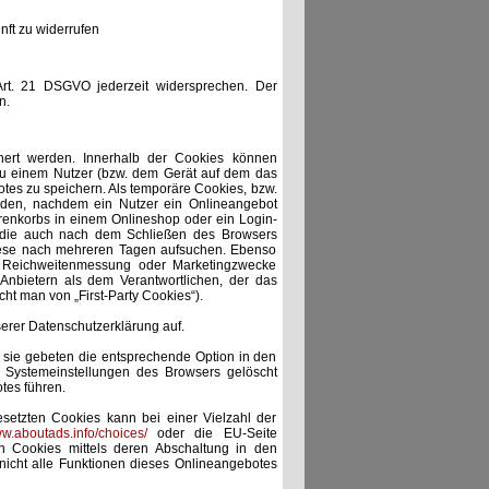
nft zu widerrufen
rt. 21 DSGVO jederzeit widersprechen. Der
n.
hert werden. Innerhalb der Cookies können
zu einem Nutzer (bzw. dem Gerät auf dem das
tes zu speichern. Als temporäre Cookies, bzw.
erden, nachdem ein Nutzer ein Onlineangebot
arenkorbs in einem Onlineshop oder ein Login-
t, die auch nach dem Schließen des Browsers
diese nach mehreren Tagen aufsuchen. Ebenso
r Reichweitenmessung oder Marketingzwecke
Anbietern als dem Verantwortlichen, der das
ht man von „First-Party Cookies“).
rer Datenschutzerklärung auf.
 sie gebeten die entsprechende Option in den
n Systemeinstellungen des Browsers gelöscht
tes führen.
setzten Cookies kann bei einer Vielzahl der
ww.aboutads.info/choices/
oder die EU-Seite
 Cookies mittels deren Abschaltung in den
nicht alle Funktionen dieses Onlineangebotes