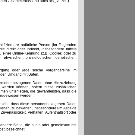
onen zusammenfassend auch als „Nutzer“).
ntifizierbare natürliche Person (im Folgenden
ie direkt oder indirekt, insbesondere mittels
 einer Online-Kennung (z.B. Cookie) oder zu
 physischen, physiologischen, genetischen,
Vorgang oder jede solche Vorgangsreihe im
jeden Umgang mit Daten.
 personenbezogenen Daten ohne Hinzuziehung
t werden können, sofern diese zusätzlichen
en unterliegen, die gewährleisten, dass die
n zugewiesen werden.
 besteht, dass diese personenbezogenen Daten
eziehen, zu bewerten, insbesondere um Aspekte
 Zuverlässigkeit, Verhalten, Aufenthaltsort oder
r andere Stelle, die allein oder gemeinsam mit
et, bezeichnet.