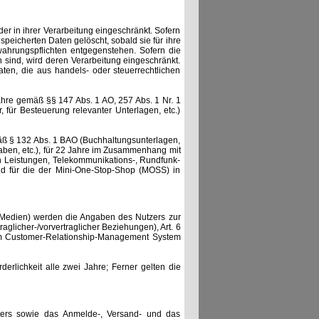
r in ihrer Verarbeitung eingeschränkt. Sofern
eicherten Daten gelöscht, sobald sie für ihre
ahrungspflichten entgegenstehen. Sofern die
h sind, wird deren Verarbeitung eingeschränkt.
aten, die aus handels- oder steuerrechtlichen
ahre gemäß §§ 147 Abs. 1 AO, 257 Abs. 1 Nr. 1
für Besteuerung relevanter Unterlagen, etc.)
mäß § 132 Abs. 1 BAO (Buchhaltungsunterlagen,
ben, etc.), für 22 Jahre im Zusammenhang mit
n Leistungen, Telekommunikations-, Rundfunk-
nd für die der Mini-One-Stop-Shop (MOSS) in
er Medien) werden die Angaben des Nutzers zur
aglicher-/vorvertraglicher Beziehungen), Art. 6
inem Customer-Relationship-Management System
derlichkeit alle zwei Jahre; Ferner gelten die
tters sowie das Anmelde-, Versand- und das