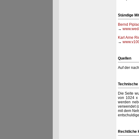
Ständige Mi
Bernd Pipla
→
www.wed
Karl Arne Ri
→
www.v100
Quellen
Auf der nach
Technische 
Die Seite w
von 1024 x 
werden neb
verwendet (d
mit dem Nets
entschuldig
Rechtliche 