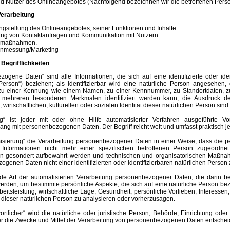
d Nutzer des Onlineangebotes (Nachfolgend bezeichnen wir die betroffenen Pers
erarbeitung
ngstellung des Onlineangebotes, seiner Funktionen und Inhalte.
ung von Kontaktanfragen und Kommunikation mit Nutzern.
tsmaßnahmen.
enmessung/Marketing
Begrifflichkeiten
ogene Daten“ sind alle Informationen, die sich auf eine identifizierte oder ide
Person“) beziehen; als identifizierbar wird eine natürliche Person angesehen, d
u einer Kennung wie einem Namen, zu einer Kennnummer, zu Standortdaten, zu
mehreren besonderen Merkmalen identifiziert werden kann, die Ausdruck der
wirtschaftlichen, kulturellen oder sozialen Identität dieser natürlichen Person sind.
ng“ ist jeder mit oder ohne Hilfe automatisierter Verfahren ausgeführte 
g mit personenbezogenen Daten. Der Begriff reicht weit und umfasst praktisch 
sierung“ die Verarbeitung personenbezogener Daten in einer Weise, dass die
r Informationen nicht mehr einer spezifischen betroffenen Person zugeordne
en gesondert aufbewahrt werden und technischen und organisatorischen Maßnahm
genen Daten nicht einer identifizierten oder identifizierbaren natürlichen Perso
 jede Art der automatisierten Verarbeitung personenbezogener Daten, die darin
erden, um bestimmte persönliche Aspekte, die sich auf eine natürliche Person b
beitsleistung, wirtschaftliche Lage, Gesundheit, persönliche Vorlieben, Interessen,
dieser natürlichen Person zu analysieren oder vorherzusagen.
ortlicher“ wird die natürliche oder juristische Person, Behörde, Einrichtung ode
r die Zwecke und Mittel der Verarbeitung von personenbezogenen Daten entscheid