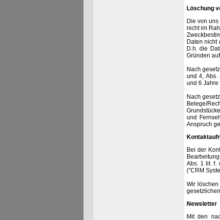
Löschung v
Die von uns
nicht im Rah
Zweckbestim
Daten nicht 
D.h. die Dat
Gründen auf
Nach gesetz
und 4, Abs.
und 6 Jahre 
Nach gesetz
Belege/Rech
Grundstücke
und Fernseh
Anspruch g
Kontaktauf
Bei der Kont
Bearbeitung 
Abs. 1 lit.
("CRM Syste
Wir löschen 
gesetzlichen
Newsletter
Mit den nac