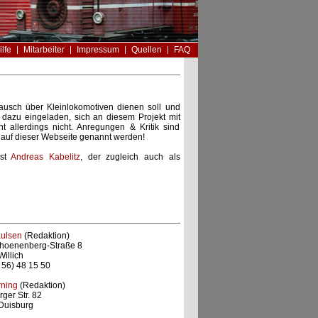
ilfe
Mitarbeiter
Impressum
Quellen
FAQ
stausch über Kleinlokomotiven dienen soll und
h dazu eingeladen, sich an diesem Projekt mit
ht allerdings nicht. Anregungen & Kritik sind
ie auf dieser Webseite genannt werden!
ist
Andreas Kabelitz
, der zugleich auch als
aulsen
(Redaktion)
choenenberg-Straße 8
illich
1 56) 48 15 50
rning
(Redaktion)
ger Str. 82
Duisburg