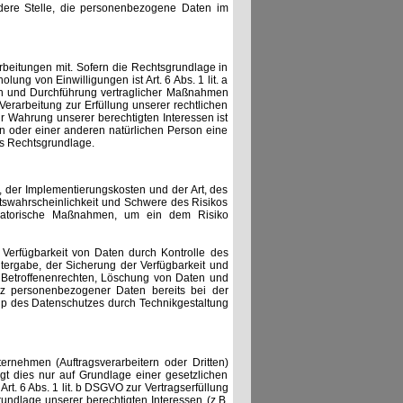
andere Stelle, die personenbezogene Daten im
beitungen mit. Sofern die Rechtsgrundlage in
ung von Einwilligungen ist Art. 6 Abs. 1 lit. a
gen und Durchführung vertraglicher Maßnahmen
Verarbeitung zur Erfüllung unserer rechtlichen
zur Wahrung unserer berechtigten Interessen ist
son oder einer anderen natürlichen Person eine
ls Rechtsgrundlage.
 der Implementierungskosten und der Art, des
tswahrscheinlichkeit und Schwere des Risikos
nisatorische Maßnahmen, um ein dem Risiko
 Verfügbarkeit von Daten durch Kontrolle des
tergabe, der Sicherung der Verfügbarkeit und
 Betroffenenrechten, Löschung von Daten und
tz personenbezogener Daten bereits bei der
ip des Datenschutzes durch Technikgestaltung
nehmen (Auftragsverarbeitern oder Dritten)
lgt dies nur auf Grundlage einer gesetzlichen
Art. 6 Abs. 1 lit. b DSGVO zur Vertragserfüllung
 Grundlage unserer berechtigten Interessen (z.B.