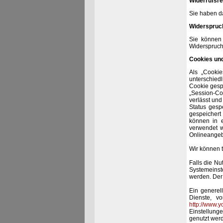
Widerrufsre
Sie haben da
Widerspruc
Sie können 
Widerspruch
Cookies und
Als „Cookie
unterschied
Cookie gesp
„Session-Co
verlässt und
Status gesp
gespeichert
können in e
verwendet w
Onlineangebo
Wir können 
Falls die N
Systemeinst
werden. Der
Ein generel
Dienste, v
http://www.y
Einstellung
genutzt wer