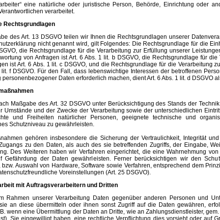
rarbeiter“ eine natürliche oder juristische Person, Behörde, Einrichtung oder 
Verantwortlichen verarbeitet.
e Rechtsgrundlagen
e des Art. 13 DSGVO teilen wir Ihnen die Rechtsgrundlagen unserer Datenverar
utzerklärung nicht genannt wird, gilt Folgendes: Die Rechtsgrundlage für die Einhol
DSGVO, die Rechtsgrundlage für die Verarbeitung zur Erfüllung unserer Leistun
ortung von Anfragen ist Art. 6 Abs. 1 lit. b DSGVO, die Rechtsgrundlage für die 
gen ist Art. 6 Abs. 1 lit. c DSGVO, und die Rechtsgrundlage für die Verarbeitung 
1 lit. f DSGVO. Für den Fall, dass lebenswichtige Interessen der betroffenen Per
 personenbezogener Daten erforderlich machen, dient Art. 6 Abs. 1 lit. d DSGVO a
smaßnahmen
 nach Maßgabe des Art. 32 DSGVO unter Berücksichtigung des Stands der Technik,
r Umstände und der Zwecke der Verarbeitung sowie der unterschiedlichen Eintrit
chte und Freiheiten natürlicher Personen, geeignete technische und orga
s Schutzniveau zu gewährleisten.
ahmen gehören insbesondere die Sicherung der Vertraulichkeit, Integrität und
Zugangs zu den Daten, als auch des sie betreffenden Zugriffs, der Eingabe, Wei
ung. Des Weiteren haben wir Verfahren eingerichtet, die eine Wahrnehmung von
f Gefährdung der Daten gewährleisten. Ferner berücksichtigen wir den Schu
, bzw. Auswahl von Hardware, Software sowie Verfahren, entsprechend dem Prinz
tenschutzfreundliche Voreinstellungen (Art. 25 DSGVO).
eit mit Auftragsverarbeitern und Dritten
im Rahmen unserer Verarbeitung Daten gegenüber anderen Personen und Unter
sie an diese übermitteln oder ihnen sonst Zugriff auf die Daten gewähren, erfo
.B. wenn eine Übermittlung der Daten an Dritte, wie an Zahlungsdienstleister, gem. 
 ist), Sie eingewilligt haben, eine rechtliche Verpflichtung dies vorsieht oder auf