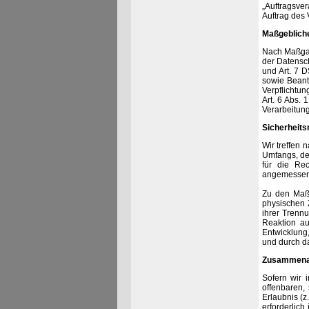
„Auftragsve
Auftrag des 
Maßgeblich
Nach Maßgab
der Datensch
und Art. 7 
sowie Beantw
Verpflichtun
Art. 6 Abs. 
Verarbeitung
Sicherheit
Wir treffen
Umfangs, de
für die Re
angemessene
Zu den Maßn
physischen 
ihrer Trenn
Reaktion au
Entwicklung
und durch da
Zusammenarb
Sofern wir 
offenbaren, 
Erlaubnis (z
erforderlich