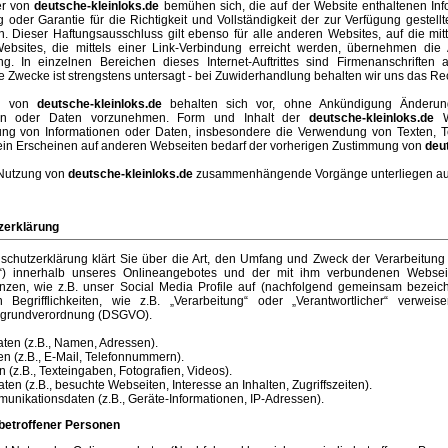
er von
deutsche-kleinloks.de
bemühen sich, die auf der Website enthaltenen Info
 oder Garantie für die Richtigkeit und Vollständigkeit der zur Verfügung gestel
 Dieser Haftungsausschluss gilt ebenso für alle anderen Websites, auf die mitt
Websites, die mittels einer Link-Verbindung erreicht werden, übernehmen di
ng. In einzelnen Bereichen dieses Internet-Auftrittes sind Firmenanschriften
 Zwecke ist strengstens untersagt - bei Zuwiderhandlung behalten wir uns das Rec
en von
deutsche-kleinloks.de
behalten sich vor, ohne Ankündigung Änderung
nen oder Daten vorzunehmen. Form und Inhalt der
deutsche-kleinloks.de
We
igung von Informationen oder Daten, insbesondere die Verwendung von Texten, Te
r ein Erscheinen auf anderen Webseiten bedarf der vorherigen Zustimmung von
deu
 Nutzung von
deutsche-kleinloks.de
zusammenhängende Vorgänge unterliegen auss
zerklärung
schutzerklärung klärt Sie über die Art, den Umfang und Zweck der Verarbeitu
“) innerhalb unseres Onlineangebotes und der mit ihm verbundenen Webseit
nzen, wie z.B. unser Social Media Profile auf (nachfolgend gemeinsam bezeichn
 Begrifflichkeiten, wie z.B. „Verarbeitung“ oder „Verantwortlicher“ verwei
zgrundverordnung (DSGVO).
ten (z.B., Namen, Adressen).
en (z.B., E-Mail, Telefonnummern).
n (z.B., Texteingaben, Fotografien, Videos).
ten (z.B., besuchte Webseiten, Interesse an Inhalten, Zugriffszeiten).
unikationsdaten (z.B., Geräte-Informationen, IP-Adressen).
betroffener Personen