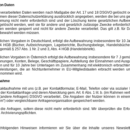
on Daten
 verarbeiteten Daten werden nach Maßgabe der Art. 17 und 18 DSGVO gelöscht ode
men dieser Datenschutzerklärung ausdrücklich angegeben, werden die bei uns gesp
mung nicht mehr erforderlich sind und der Löschung keine gesetzlichen Aufbew
gelöscht werden, weil sie für andere und gesetzlich zulässige Zwecke erforderlic
en werden gesperrt und nicht für andere Zwecke verarbeitet. Das gilt z.B. für D
bewahrt werden müssen.
lichen Vorgaben in Deutschland, erfolgt die Aufbewahrung insbesondere für 10 J
 4 HGB (Bücher, Aufzeichnungen, Lageberichte, Buchungsbelege, Handelsbücher, 
gemäß § 257 Abs. 1 Nr. 2 und 3, Abs. 4 HGB (Handelsbriefe).
lichen Vorgaben in Österreich erfolgt die Aufbewahrung insbesondere für 7 J ge
nungen, Konten, Belege, Geschäftspapiere, Aufstellung der Einnahmen und Ausga
n und für 10 Jahre bei Unterlagen im Zusammenhang mit elektronisch erbrachte
leistungen, die an Nichtunternehmer in EU-Mitgliedstaaten erbracht werden u
enommen wird.
nahme
aktaufnahme mit uns (z.B. per Kontaktformular, E-Mail, Telefon oder via sozial
der Kontaktanfrage und deren Abwicklung gem. Art. 6 Abs. 1 lit. b. (im Rahmen vertr
 f. (andere Anfragen) DSGVO verarbeitet.. Die Angaben der Nutzer können in e
m") oder vergleichbarer Anfragenorganisation gespeichert werden.
die Anfragen, sofern diese nicht mehr erforderlich sind. Wir überprüfen die Erfor
 Archivierungspflichten.
hfolgenden Hinweisen informieren wir Sie über die Inhalte unseres Newsle