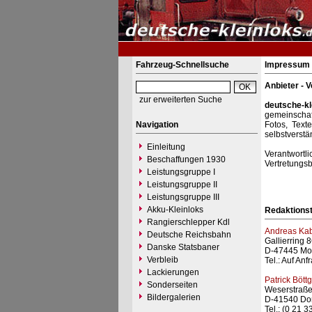
Fahrzeug-Schnellsuche
Impressum
Anbieter - V
zur erweiterten Suche
deutsche-kl
gemeinschaf
Navigation
Fotos, Text
selbstverstä
Einleitung
Verantwortl
Beschaffungen 1930
Vertretungsbe
Leistungsgruppe I
Leistungsgruppe II
Leistungsgruppe III
Akku-Kleinloks
Redaktionst
Rangierschlepper Kdl
Andreas Kab
Deutsche Reichsbahn
Gallierring 
Danske Statsbaner
D-47445 Mo
Verbleib
Tel.: Auf Anf
Lackierungen
Patrick Böttg
Sonderseiten
Weserstraße
Bildergalerien
D-41540 Do
Tel.: (0 21 