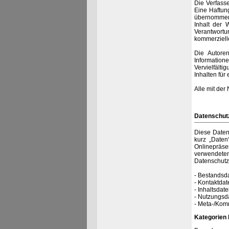
Die Verfass
Eine Haftung
übernommen.
Inhalt der 
Verantwortu
kommerzielle
Die Autor
Informatio
Vervielfält
Inhalten fü
Alle mit der
Datenschut
Diese Daten
kurz „Daten
Onlinepräse
verwendeten
Datenschut
- Bestandsda
- Kontaktdat
- Inhaltsdate
- Nutzungsda
- Meta-/Komm
Kategorien 