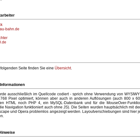
tarbeiter
ck
au-bahn.de
chter
.de
folgenden Seite finden Sie eine
Übersicht
.
Informationen
urde ausschließlich im Quellcode codiert - sprich ohne Verwendung von WYSIWYG-
768 Pixel optimiert, können aber auch in anderen Auflösungen (auch 800 x 6
en HTML noch PHP 4, ein MySQL-Datenbank und für die MouseOver-Funktion 
ie Navigation funktioniert auch ohne JS). Die Seiten wurden hauptsächlich mit de
cape und Opera problemlos angezeigt werden. Layoutverschiebungen sind hier jed
en.
Hinweise