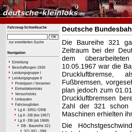
Fahrzeug-Schnellsuche
Deutsche Bundesbahn
Die Baureihe 321 ga
zur erweiterten Suche
Zeitraum bei der De
Navigation
dem überarbeitete
Einleitung
10.05.1967 war die Ba
Beschaffungen 1930
Druckluftbremse, 
Leistungsgruppe I
Leistungsgruppe II
Fußbremsen, vorgeseh
Prototypen / Vorserien
plan jedoch zum 01.01.
Einheitskleinloks
Versuchsloks
Druckluftbremsen ber
Umbauten
Zahl der 321 schon 
Fahrzeuglisten
Lg II - DRG / DRB
Maschinen erhielten ih
Lg II - DB (bis 1967)
Lg II - DB (ab 1968)
Die Höchstgeschwind
DB - Baureihe 321
321 001 - 099