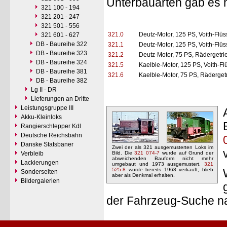
Unterbauarten gab es h
321 100 - 194
321 201 - 247
321 501 - 556
321.0
Deutz-Motor, 125 PS, Voith-Flü
321 601 - 627
DB - Baureihe 322
321.1
Deutz-Motor, 125 PS, Voith-Flü
DB - Baureihe 323
321.2
Deutz-Motor, 75 PS, Rädergetr
DB - Baureihe 324
321.5
Kaelble-Motor, 125 PS, Voith-F
DB - Baureihe 381
321.6
Kaelble-Motor, 75 PS, Räderge
DB - Baureihe 382
Lg II - DR
Lieferungen an Dritte
Leistungsgruppe III
Akku-Kleinloks
Rangierschlepper Kdl
Deutsche Reichsbahn
Danske Statsbaner
Zwei der als 321 ausgemusterten Loks im
Verbleib
Bild. Die
321 074-7
wurde auf Grund der
abweichenden Bauform nicht mehr
Lackierungen
umgebaut und 1973 ausgemustert.
321
525-8
wurde bereits 1968 verkauft, blieb
Sonderseiten
aber als Denkmal erhalten.
Bildergalerien
der Fahrzeug-Suche n