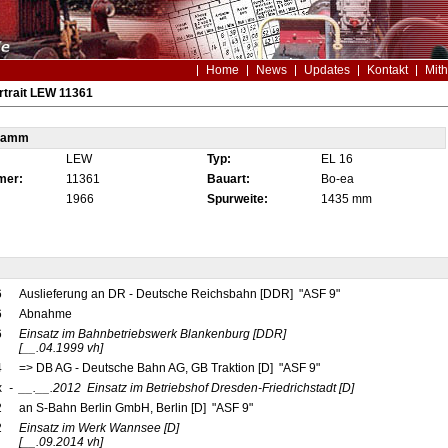
Home
News
Updates
Kontakt
Mith
trait LEW 11361
tamm
LEW
Typ:
EL 16
mer:
11361
Bauart:
Bo-ea
1966
Spurweite:
1435 mm
6
Auslieferung an DR - Deutsche Reichsbahn [DDR] "ASF 9"
6
Abnahme
6
Einsatz im Bahnbetriebswerk Blankenburg
[DDR]
[__.04.1999 vh]
4
=> DB AG - Deutsche Bahn AG, GB Traktion [D] "ASF 9"
x
-
__.__.2012
Einsatz im Betriebshof Dresden-Friedrichstadt
[D]
2
an S-Bahn Berlin GmbH, Berlin [D] "ASF 9"
2
Einsatz im Werk Wannsee
[D]
[__.09.2014 vh]