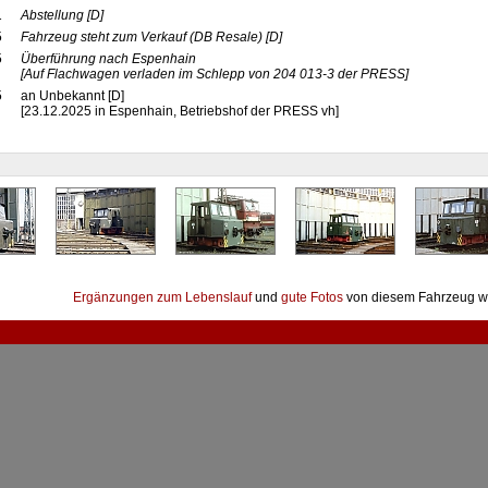
1
Abstellung
[D]
5
Fahrzeug steht zum Verkauf (DB Resale)
[D]
5
Überführung nach Espenhain
[Auf Flachwagen verladen im Schlepp von 204 013-3 der PRESS]
5
an Unbekannt [D]
[23.12.2025 in Espenhain, Betriebshof der PRESS vh]
Ergänzungen zum Lebenslauf
und
gute Fotos
von diesem Fahrzeug w