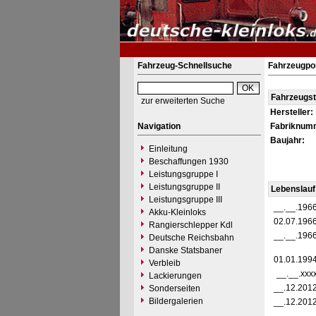
Fahrzeug-Schnellsuche
Fahrzeugpor
Fahrzeugs
zur erweiterten Suche
Hersteller:
Navigation
Fabriknum
Baujahr:
Einleitung
Beschaffungen 1930
Leistungsgruppe I
Leistungsgruppe II
Lebenslauf
Leistungsgruppe III
__.__.196
Akku-Kleinloks
02.07.196
Rangierschlepper Kdl
__.__.196
Deutsche Reichsbahn
Danske Statsbaner
01.01.199
Verbleib
__.__.xxx
Lackierungen
__.12.201
Sonderseiten
Bildergalerien
__.12.201