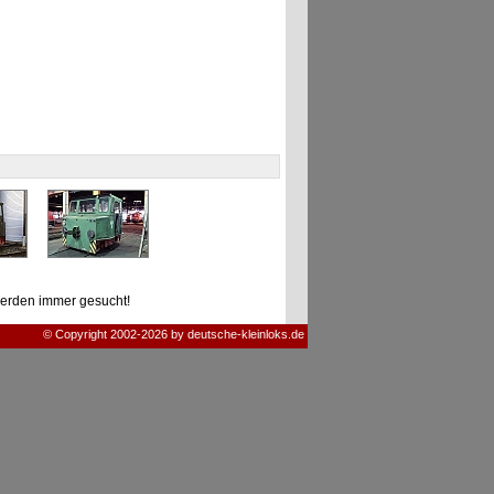
erden immer gesucht!
© Copyright 2002-2026 by deutsche-kleinloks.de