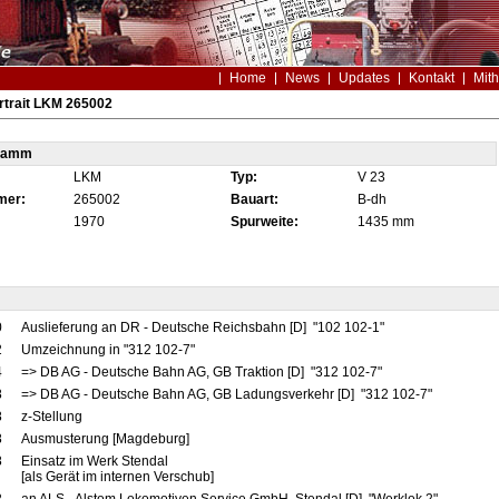
Home
News
Updates
Kontakt
Mith
rtrait LKM 265002
tamm
LKM
Typ:
V 23
mer:
265002
Bauart:
B-dh
1970
Spurweite:
1435 mm
0
Auslieferung an DR - Deutsche Reichsbahn [D] "102 102-1"
2
Umzeichnung in "312 102-7"
4
=> DB AG - Deutsche Bahn AG, GB Traktion [D] "312 102-7"
8
=> DB AG - Deutsche Bahn AG, GB Ladungsverkehr [D] "312 102-7"
8
z-Stellung
8
Ausmusterung [Magdeburg]
8
Einsatz im Werk Stendal
[als Gerät im internen Verschub]