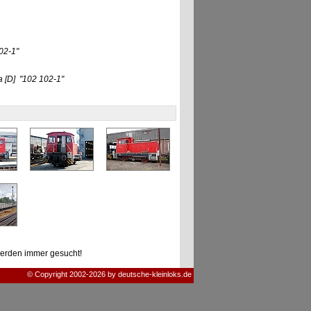
02-1"
]
za
[D]
"102 102-1"
erden immer gesucht!
© Copyright 2002-2026 by deutsche-kleinloks.de