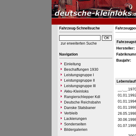
Fahrzeug-Schnellsuche
Fahrzeugpo
Fahrzeugs
zur erweiterten Suche
Hersteller:
Navigation
Fabriknum
Baujahr:
Einleitung
Beschaffungen 1930
Leistungsgruppe I
Leistungsgruppe II
Lebenslauf
Leistungsgruppe III
__.__.197
Akku-Kleinloks
01.01.199
Rangierschlepper Kdl
01.01.199
Deutsche Reichsbahn
01.01.199
Danske Statsbaner
Verbleib
26.05.199
Lackierungen
30.06.199
Sonderseiten
01.07.199
Bildergalerien