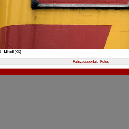
 - Miradi [XK]
Fahrzeugportait | Fotos