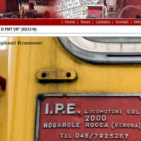
Home
News
Updates
Kontakt
Mith
F D FMT VR" (0213 N)