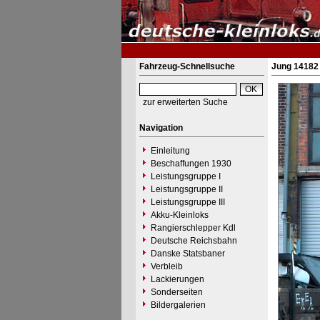
Fahrzeug-Schnellsuche
Jung 14182 
zur erweiterten Suche
Navigation
Einleitung
Beschaffungen 1930
Leistungsgruppe I
Leistungsgruppe II
Leistungsgruppe III
Akku-Kleinloks
Rangierschlepper Kdl
Deutsche Reichsbahn
Danske Statsbaner
Verbleib
Lackierungen
Sonderseiten
Bildergalerien