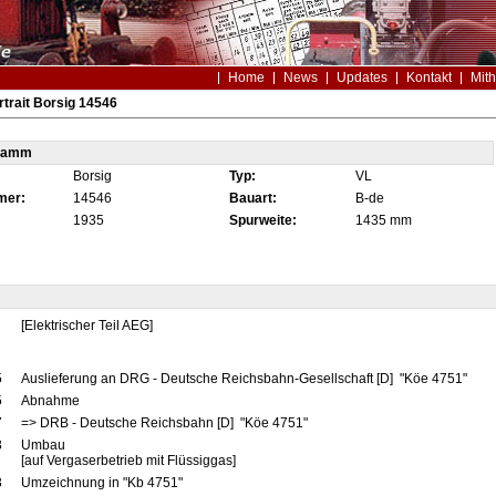
Home
News
Updates
Kontakt
Mith
trait Borsig 14546
tamm
Borsig
Typ:
VL
mer:
14546
Bauart:
B-de
1935
Spurweite:
1435 mm
[Elektrischer Teil AEG]
5
Auslieferung an DRG - Deutsche Reichsbahn-Gesellschaft [D] "Köe 4751"
5
Abnahme
7
=> DRB - Deutsche Reichsbahn [D] "Köe 4751"
3
Umbau
[auf Vergaserbetrieb mit Flüssiggas]
3
Umzeichnung in "Kb 4751"