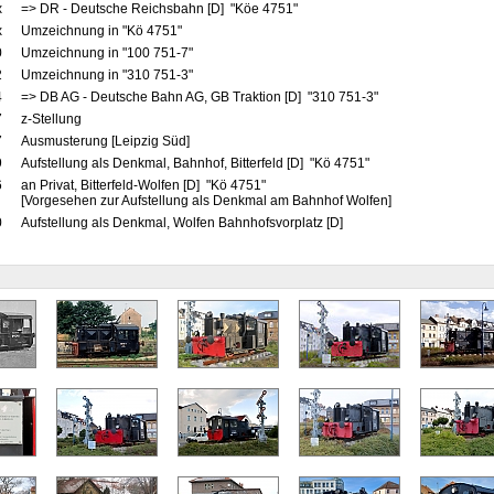
x
=> DR - Deutsche Reichsbahn [D] "Köe 4751"
x
Umzeichnung in "Kö 4751"
0
Umzeichnung in "100 751-7"
2
Umzeichnung in "310 751-3"
4
=> DB AG - Deutsche Bahn AG, GB Traktion [D] "310 751-3"
7
z-Stellung
7
Ausmusterung [Leipzig Süd]
9
Aufstellung als Denkmal, Bahnhof, Bitterfeld [D] "Kö 4751"
6
an Privat, Bitterfeld-Wolfen [D] "Kö 4751"
[Vorgesehen zur Aufstellung als Denkmal am Bahnhof Wolfen]
0
Aufstellung als Denkmal, Wolfen Bahnhofsvorplatz [D]