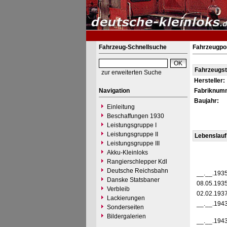
Fahrzeug-Schnellsuche
Fahrzeugpor
Fahrzeugs
zur erweiterten Suche
Hersteller:
Navigation
Fabriknum
Baujahr:
Einleitung
Beschaffungen 1930
Leistungsgruppe I
Leistungsgruppe II
Lebenslauf
Leistungsgruppe III
Akku-Kleinloks
Rangierschlepper Kdl
Deutsche Reichsbahn
__.__.193
Danske Statsbaner
08.05.193
Verbleib
02.02.193
Lackierungen
__.__.194
Sonderseiten
Bildergalerien
__.__.194