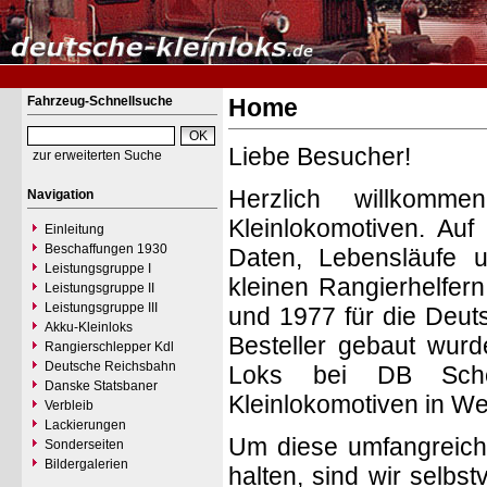
Fahrzeug-Schnellsuche
Home
Liebe Besucher!
zur erweiterten Suche
Herzlich willkomm
Navigation
Kleinlokomotiven. Auf
Einleitung
Beschaffungen 1930
Daten, Lebensläufe 
Leistungsgruppe I
kleinen Rangierhelfern
Leistungsgruppe II
Leistungsgruppe III
und 1977 für die Deut
Akku-Kleinloks
Besteller gebaut wur
Rangierschlepper Kdl
Deutsche Reichsbahn
Loks bei DB Schen
Danske Statsbaner
Kleinlokomotiven in W
Verbleib
Lackierungen
Um diese umfangreich
Sonderseiten
Bildergalerien
halten, sind wir selbst