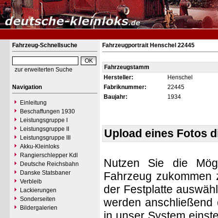
Fahrzeug-Schnellsuche
Fahrzeugportrait Henschel 22445
Fahrzeugstamm
zur erweiterten Suche
Hersteller:
Henschel
Navigation
Fabriknummer:
22445
Baujahr:
1934
Einleitung
Beschaffungen 1930
Leistungsgruppe I
Leistungsgruppe II
Upload eines Fotos 
Leistungsgruppe III
Akku-Kleinloks
Rangierschlepper Kdl
Nutzen Sie die Mögl
Deutsche Reichsbahn
Danske Statsbaner
Fahrzeug zukommen zu 
Verbleib
der Festplatte auswäh
Lackierungen
Sonderseiten
werden anschließend d
Bildergalerien
in unser System einste