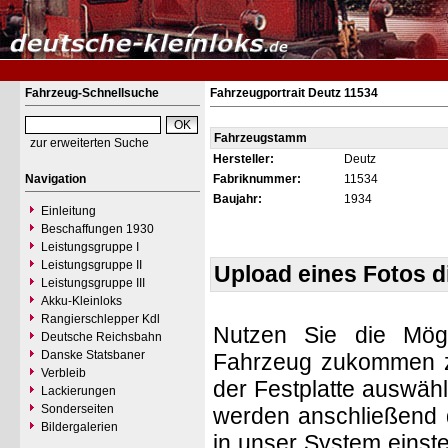
Fahrzeug-Schnellsuche
Fahrzeugportrait Deutz 11534
Fahrzeugstamm
zur erweiterten Suche
Hersteller:
Deutz
Navigation
Fabriknummer:
11534
Baujahr:
1934
Einleitung
Beschaffungen 1930
Leistungsgruppe I
Leistungsgruppe II
Upload eines Fotos 
Leistungsgruppe III
Akku-Kleinloks
Rangierschlepper Kdl
Nutzen Sie die Mögl
Deutsche Reichsbahn
Danske Statsbaner
Fahrzeug zukommen zu 
Verbleib
der Festplatte auswäh
Lackierungen
Sonderseiten
werden anschließend d
Bildergalerien
in unser System einste