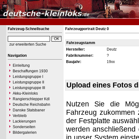
Fahrzeug-Schnellsuche
Fahrzeugportrait Deutz 0
Fahrzeugstamm
zur erweiterten Suche
Hersteller:
Deutz
Navigation
Fabriknummer:
?
Baujahr:
19xx
Einleitung
Beschaffungen 1930
Leistungsgruppe I
Leistungsgruppe II
Upload eines Fotos 
Leistungsgruppe III
Akku-Kleinloks
Rangierschlepper Kdl
Nutzen Sie die Mögl
Deutsche Reichsbahn
Danske Statsbaner
Fahrzeug zukommen zu 
Verbleib
der Festplatte auswäh
Lackierungen
Sonderseiten
werden anschließend d
Bildergalerien
in unser System einste