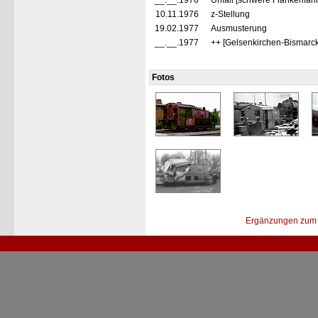
__.__.1976
Unfall [schwere Flankenfahr
10.11.1976
z-Stellung
19.02.1977
Ausmusterung
__.__.1977
++ [Gelsenkirchen-Bismarck
Fotos
Ergänzungen zum 