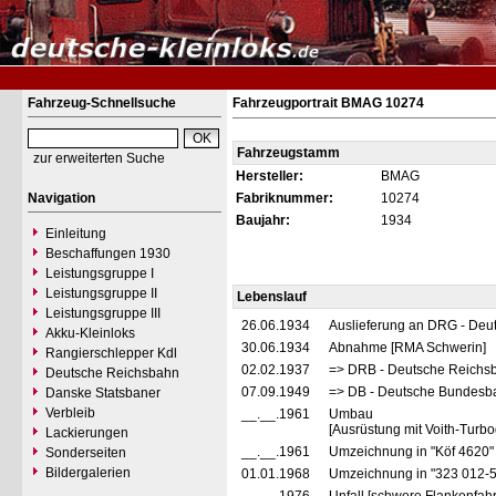
Fahrzeug-Schnellsuche
Fahrzeugportrait BMAG 10274
Fahrzeugstamm
zur erweiterten Suche
Hersteller:
BMAG
Navigation
Fabriknummer:
10274
Baujahr:
1934
Einleitung
Beschaffungen 1930
Leistungsgruppe I
Leistungsgruppe II
Lebenslauf
Leistungsgruppe III
26.06.1934
Auslieferung an DRG - Deu
Akku-Kleinloks
30.06.1934
Abnahme [RMA Schwerin]
Rangierschlepper Kdl
02.02.1937
=> DRB - Deutsche Reichs
Deutsche Reichsbahn
07.09.1949
=> DB - Deutsche Bundesb
Danske Statsbaner
Verbleib
__.__.1961
Umbau
[Ausrüstung mit Voith-Turbo
Lackierungen
__.__.1961
Umzeichnung in "Köf 4620
Sonderseiten
Bildergalerien
01.01.1968
Umzeichnung in "323 012-