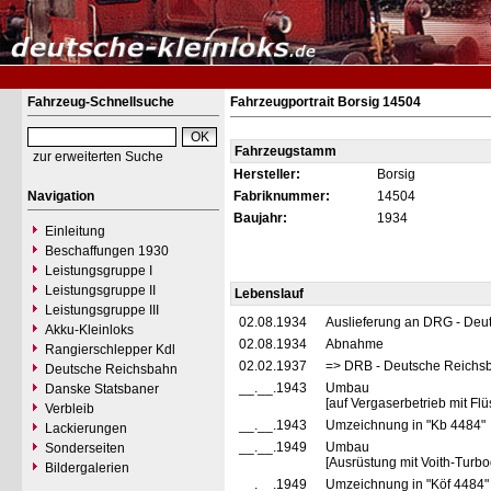
Fahrzeug-Schnellsuche
Fahrzeugportrait Borsig 14504
Fahrzeugstamm
zur erweiterten Suche
Hersteller:
Borsig
Navigation
Fabriknummer:
14504
Baujahr:
1934
Einleitung
Beschaffungen 1930
Leistungsgruppe I
Leistungsgruppe II
Lebenslauf
Leistungsgruppe III
02.08.1934
Auslieferung an DRG - Deu
Akku-Kleinloks
02.08.1934
Abnahme
Rangierschlepper Kdl
02.02.1937
=> DRB - Deutsche Reichs
Deutsche Reichsbahn
__.__.1943
Umbau
Danske Statsbaner
[auf Vergaserbetrieb mit Flü
Verbleib
__.__.1943
Umzeichnung in "Kb 4484"
Lackierungen
__.__.1949
Umbau
Sonderseiten
[Ausrüstung mit Voith-Turbo
Bildergalerien
__.__.1949
Umzeichnung in "Köf 4484