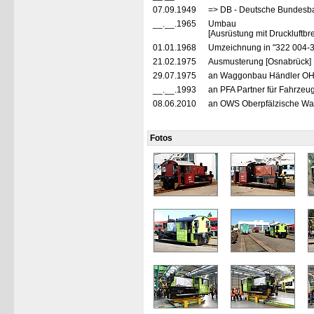
07.09.1949
=> DB - Deutsche Bundesba
__.__.1965
Umbau
[Ausrüstung mit Druckluftb
01.01.1968
Umzeichnung in "322 004-
21.02.1975
Ausmusterung [Osnabrück]
29.07.1975
an Waggonbau Händler OHG,
__.__.1993
an PFA Partner für Fahrzeu
08.06.2010
an OWS Oberpfälzische Wag
Fotos