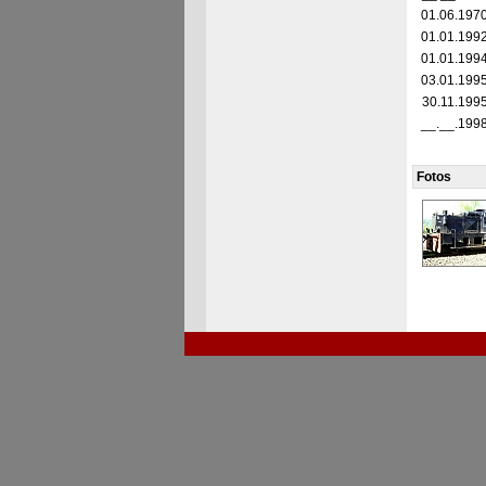
01.06.197
01.01.199
01.01.199
03.01.199
30.11.199
__.__.199
Fotos