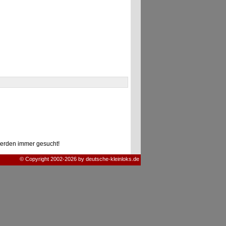
erden immer gesucht!
© Copyright 2002-2026 by deutsche-kleinloks.de