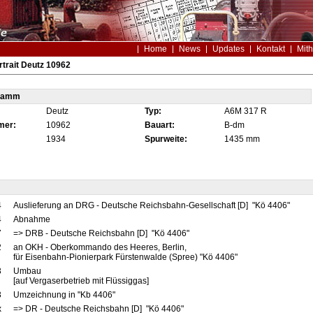
Home
News
Updates
Kontakt
Mith
trait Deutz 10962
tamm
Deutz
Typ:
A6M 317 R
mer:
10962
Bauart:
B-dm
1934
Spurweite:
1435 mm
4
Auslieferung an DRG - Deutsche Reichsbahn-Gesellschaft [D] "Kö 4406"
4
Abnahme
7
=> DRB - Deutsche Reichsbahn [D] "Kö 4406"
2
an OKH - Oberkommando des Heeres, Berlin,
für Eisenbahn-Pionierpark Fürstenwalde (Spree) "Kö 4406"
3
Umbau
[auf Vergaserbetrieb mit Flüssiggas]
3
Umzeichnung in "Kb 4406"
x
=> DR - Deutsche Reichsbahn [D] "Kö 4406"