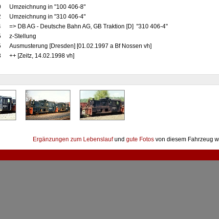
0
Umzeichnung in "100 406-8"
2
Umzeichnung in "310 406-4"
4
=> DB AG - Deutsche Bahn AG, GB Traktion [D] "310 406-4"
5
z-Stellung
5
Ausmusterung [Dresden] [01.02.1997 a Bf Nossen vh]
8
++ [Zeitz, 14.02.1998 vh]
Ergänzungen zum Lebenslauf
und
gute Fotos
von diesem Fahrzeug w