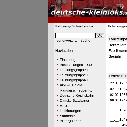
Fahrzeug-Schnellsuche
Fahrzeugpor
Fahrzeugs
zur erweiterten Suche
Hersteller:
Navigation
Fabriknum
Baujahr:
Einleitung
Beschaffungen 1930
Leistungsgruppe I
Leistungsgruppe II
Lebenslauf
Leistungsgruppe III
22.08.193
Akku-Kleinloks
02.10.193
Rangierschlepper Kdl
02.02.193
Deutsche Reichsbahn
08.08.194
Danske Statsbaner
Verbleib
__.__.194
Lackierungen
Sonderseiten
__.__.194
Bildergalerien
__.__.194