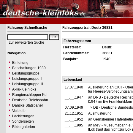
Fahrzeug-Schnellsuche
Fahrzeugportrait Deutz 36831
Fahrzeugstamm
zur erweiterten Suche
Hersteller:
Deutz
Navigation
Fabriknummer:
36831
Baujahr:
1940
Einleitung
Beschaffungen 1930
Leistungsgruppe I
Leistungsgruppe II
Lebenslauf
Leistungsgruppe III
17.07.1940
Auslieferung an OKH - Obe
Akku-Kleinloks
für Heeres-Verpflegungsam
Rangierschlepper Kdl
__.__.1947
an DRB - Deutsche Reichsb
Deutsche Reichsbahn
[1947 im Bw Frankfurt/Main 
Danske Statsbaner
07.09.1949
=> DB - Deutsche Bundesb
Verbleib
21.12.1951
Ausmusterung
Lackierungen
__.__.1952
an Gernsheimer Hafenbetri
Sonderseiten
__.__.1995
an MeV - Museumsbahn e. V
Bildergalerien
[Lok trägt das nicht zur Lo