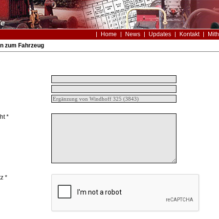
Home
News
Updates
Kontakt
Mith
n zum Fahrzeug
ht *
z *