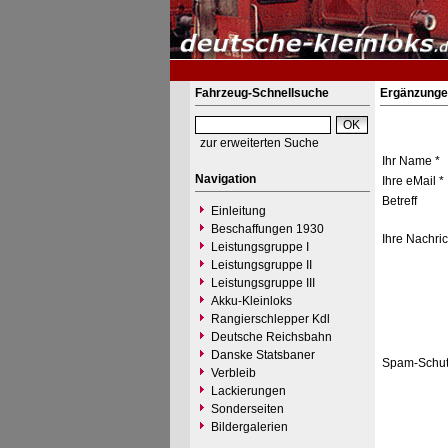
Fahrzeug-Schnellsuche
Ergänzunge
zur erweiterten Suche
Ihr Name *
Navigation
Ihre eMail *
Betreff
Einleitung
Beschaffungen 1930
Ihre Nachric
Leistungsgruppe I
Leistungsgruppe II
Leistungsgruppe III
Akku-Kleinloks
Rangierschlepper Kdl
Deutsche Reichsbahn
Danske Statsbaner
Spam-Schut
Verbleib
Lackierungen
Sonderseiten
Bildergalerien