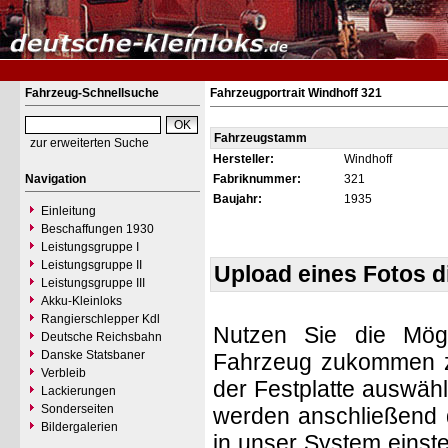
Fahrzeug-Schnellsuche
Fahrzeugportrait Windhoff 321
Fahrzeugstamm
zur erweiterten Suche
Hersteller:
Windhoff
Navigation
Fabriknummer:
321
Baujahr:
1935
Einleitung
Beschaffungen 1930
Leistungsgruppe I
Leistungsgruppe II
Upload eines Fotos 
Leistungsgruppe III
Akku-Kleinloks
Rangierschlepper Kdl
Nutzen Sie die Mögl
Deutsche Reichsbahn
Danske Statsbaner
Fahrzeug zukommen zu 
Verbleib
der Festplatte auswäh
Lackierungen
Sonderseiten
werden anschließend d
Bildergalerien
in unser System einste