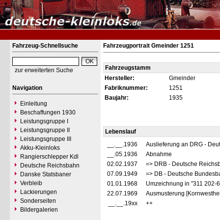
Fahrzeug-Schnellsuche
Fahrzeugportrait Gmeinder 1251
Fahrzeugstamm
zur erweiterten Suche
Hersteller:
Gmeinder
Navigation
Fabriknummer:
1251
Baujahr:
1935
Einleitung
Beschaffungen 1930
Leistungsgruppe I
Leistungsgruppe II
Lebenslauf
Leistungsgruppe III
__.__.1936
Auslieferung an DRG - Deu
Akku-Kleinloks
__.05.1936
Abnahme
Rangierschlepper Kdl
02.02.1937
=> DRB - Deutsche Reichs
Deutsche Reichsbahn
07.09.1949
=> DB - Deutsche Bundesb
Danske Statsbaner
Verbleib
01.01.1968
Umzeichnung in "311 202-
Lackierungen
22.07.1969
Ausmusterung [Kornwesthe
Sonderseiten
__.__.19xx
++
Bildergalerien