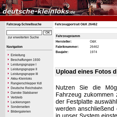
Fahrzeug-Schnellsuche
Fahrzeugportrait O&K 26462
Fahrzeugstamm
zur erweiterten Suche
Hersteller:
O&K
Navigation
Fabriknummer:
26462
Baujahr:
1974
Einleitung
Beschaffungen 1930
Leistungsgruppe I
Leistungsgruppe II
Upload eines Fotos 
Leistungsgruppe III
Akku-Kleinloks
Rangierschlepper Kdl
Nutzen Sie die Mögl
Deutsche Reichsbahn
Danske Statsbaner
Fahrzeug zukommen zu 
Verbleib
der Festplatte auswäh
Lackierungen
Sonderseiten
werden anschließend d
Bildergalerien
in unser System einste