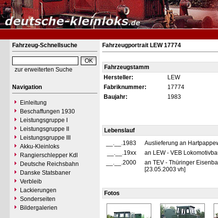
Fahrzeug-Schnellsuche
Fahrzeugportrait LEW 17774
Fahrzeugstamm
zur erweiterten Suche
Hersteller:
LEW
Navigation
Fabriknummer:
17774
Baujahr:
1983
Einleitung
Beschaffungen 1930
Leistungsgruppe I
Leistungsgruppe II
Lebenslauf
Leistungsgruppe III
__.__.1983
Auslieferung an Hartpapp
Akku-Kleinloks
__.__.19xx
an LEW - VEB Lokomotivbau
Rangierschlepper Kdl
__.__.2000
an TEV - Thüringer Eisenba
Deutsche Reichsbahn
[23.05.2003 vh]
Danske Statsbaner
Verbleib
Lackierungen
Fotos
Sonderseiten
Bildergalerien