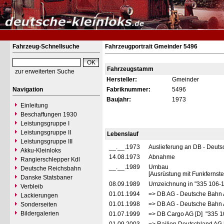
Fahrzeug-Schnellsuche
Fahrzeugportrait Gmeinder 5496
Fahrzeugstamm
zur erweiterten Suche
Hersteller:
Gmeinder
Navigation
Fabriknummer:
5496
Baujahr:
1973
Einleitung
Beschaffungen 1930
Leistungsgruppe I
Leistungsgruppe II
Lebenslauf
Leistungsgruppe III
__.__.1973
Auslieferung an DB - Deut
Akku-Kleinloks
14.08.1973
Abnahme
Rangierschlepper Kdl
__.__.1989
Umbau
Deutsche Reichsbahn
[Ausrüstung mit Funkfernst
Danske Statsbaner
08.09.1989
Umzeichnung in "335 106-
Verbleib
01.01.1994
=> DB AG - Deutsche Bahn 
Lackierungen
01.01.1998
=> DB AG - Deutsche Bahn 
Sonderseiten
Bildergalerien
01.07.1999
=> DB Cargo AG [D] "335 1