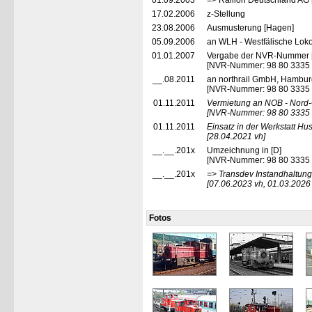
01.09.2003
=> Railion Deutschland AG 
17.02.2006
z-Stellung
23.08.2006
Ausmusterung [Hagen]
05.09.2006
an WLH - Westfälische Loko
01.01.2007
Vergabe der NVR-Nummer 
[NVR-Nummer: 98 80 3335
__.08.2011
an northrail GmbH, Hambur
[NVR-Nummer: 98 80 3335
01.11.2011
Vermietung an NOB - Nord
[NVR-Nummer: 98 80 3335 
01.11.2011
Einsatz in der Werkstatt H
[28.04.2021 vh]
__.__.201x
Umzeichnung in [D]
[NVR-Nummer: 98 80 3335
__.__.201x
=> Transdev Instandhaltu
[07.06.2023 vh, 01.03.2026
Fotos