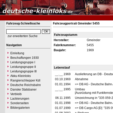
Fahrzeug-Schnellsuche
Fahrzeugportrait Gmeinder 5455
Fahrzeugstamm
zur erweiterten Suche
Hersteller:
Gmeinder
Navigation
Fabriknummer:
5455
Baujahr:
1969
Einleitung
Beschaffungen 1930
Leistungsgruppe I
Leistungsgruppe II
Lebenslauf
Leistungsgruppe III
__.__.1969
Auslieferung an DB - Deut
Akku-Kleinloks
03.10.1969
Abnahme
Rangierschlepper Kdl
01.01.1994
=> DB AG - Deutsche Bahn 
Deutsche Reichsbahn
__.__.1995
Umbau
Danske Statsbaner
[Ausrüstung mit Funkfernst
Verbleib
06.11.1995
Umzeichnung in "335 059-
Lackierungen
01.01.1998
=> DB AG - Deutsche Bahn 
Sonderseiten
Bildergalerien
01.07.1999
=> DB Cargo AG [D] "335 0