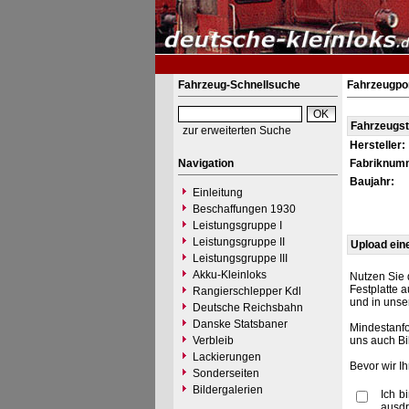
Fahrzeug-Schnellsuche
Fahrzeugpor
Fahrzeugs
zur erweiterten Suche
Hersteller:
Navigation
Fabriknum
Baujahr:
Einleitung
Beschaffungen 1930
Leistungsgruppe I
Leistungsgruppe II
Upload ein
Leistungsgruppe III
Akku-Kleinloks
Nutzen Sie 
Festplatte 
Rangierschlepper Kdl
und in unse
Deutsche Reichsbahn
Danske Statsbaner
Mindestanfo
Verbleib
uns auch Bi
Lackierungen
Bevor wir I
Sonderseiten
Bildergalerien
Ich b
ausdr