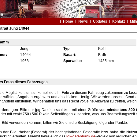
Home
News
Updates
Kontakt
Mith
trait Jung 14044
tamm
Jung
Typ:
Köf III
mer:
14044
Bauart:
B-dh
1968
Spurweite:
1435 mm
es Fotos dieses Fahrzeuges
die Möglichkeit, uns unkompliziert Ihr Foto zu diesem Fahrzeug zukommen zu lassen
auswählen, Angaben ergänzen und abschicken - fertig. Wir werden anschließend d
r System einstellen. Wir behalten uns das Recht vor, eine Auswahl zu treffen, welc
rderungen: Bitte nur jpg-Dateien schicken mit einer Größe von
mindestens 800 /
lder mit exakt 750 / 500 Pixeln Seitenlängen zusenden, was uns Bearbeitungszeit 
hr Bild verwenden können, bitten wir Sie um die Bestätigung folgender Punkte:
in der Bildurheber (Fotograf) der hochgeladenen Fotografie bzw. habe die Nut
ücklich erhalten. Hiermit befreie ich das
lok-datenbank.de
-Projekt von jeglichen A