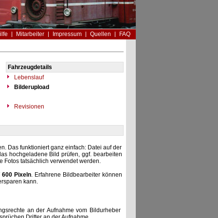
ilfe
Mitarbeiter
Impressum
Quellen
FAQ
Fahrzeugdetails
Lebenslauf
Bilderupload
Revisionen
. Das funktioniert ganz einfach: Datei auf der
as hochgeladene Bild prüfen, ggf. bearbeiten
he Fotos tatsächlich verwendet werden.
 600 Pixeln
. Erfahrene Bildbearbeiter können
ersparen kann.
zungsrechte an der Aufnahme vom Bildurheber
nsprüchen Dritter an der Aufnahme.