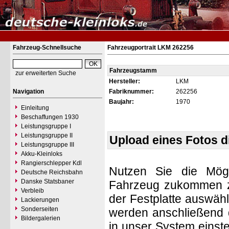
Fahrzeug-Schnellsuche
Fahrzeugportrait LKM 262256
Fahrzeugstamm
zur erweiterten Suche
Hersteller:
LKM
Navigation
Fabriknummer:
262256
Baujahr:
1970
Einleitung
Beschaffungen 1930
Leistungsgruppe I
Leistungsgruppe II
Upload eines Fotos 
Leistungsgruppe III
Akku-Kleinloks
Rangierschlepper Kdl
Nutzen Sie die Mögl
Deutsche Reichsbahn
Danske Statsbaner
Fahrzeug zukommen zu 
Verbleib
der Festplatte auswäh
Lackierungen
Sonderseiten
werden anschließend d
Bildergalerien
in unser System einste