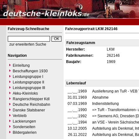
Fahrzeug-Schnellsuche
Fahrzeugportrait LKM 262146
Fahrzeugstamm
zur erweiterten Suche
Hersteller:
LKM
Navigation
Fabriknummer:
262146
Baujahr:
1969
Einleitung
Beschaffungen 1930
Leistungsgruppe I
Leistungsgruppe II
Lebenslauf
Leistungsgruppe III
__.__.1969
Auslieferung an TuR - VEB
Akku-Kleinloks
31.01.1969
Abnahme
Rangierschlepper Kdl
07.03.1969
Indienststellung
Deutsche Reichsbahn
__.__.1990
=> TuR - Transformatoren
Danske Statsbaner
Verbleib
__.__.1992
=> Siemens AG, Dresden [
Lackierungen
__.__.1994
an VSE - Verein Sächsische
Sonderseiten
10.12.2005
Aufstellung als Denkmal, I
Bildergalerien
26.11.2022
Aufstellung als Denkmal, B