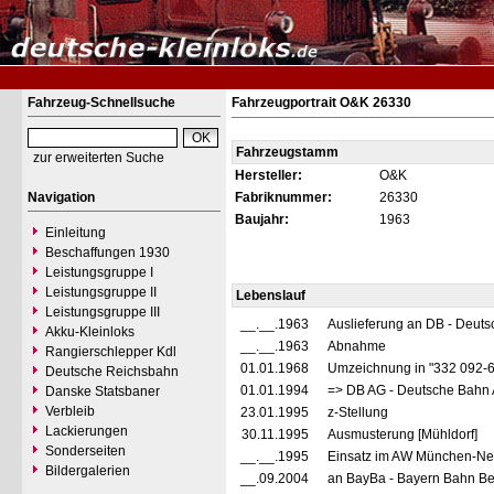
Fahrzeug-Schnellsuche
Fahrzeugportrait O&K 26330
Fahrzeugstamm
zur erweiterten Suche
Hersteller:
O&K
Navigation
Fabriknummer:
26330
Baujahr:
1963
Einleitung
Beschaffungen 1930
Leistungsgruppe I
Leistungsgruppe II
Lebenslauf
Leistungsgruppe III
__.__.1963
Auslieferung an DB - Deut
Akku-Kleinloks
__.__.1963
Abnahme
Rangierschlepper Kdl
01.01.1968
Umzeichnung in "332 092-
Deutsche Reichsbahn
01.01.1994
=> DB AG - Deutsche Bahn 
Danske Statsbaner
Verbleib
23.01.1995
z-Stellung
Lackierungen
30.11.1995
Ausmusterung [Mühldorf]
Sonderseiten
__.__.1995
Einsatz im AW München-Neua
Bildergalerien
__.09.2004
an BayBa - Bayern Bahn Bet