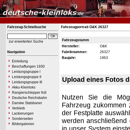
Fahrzeug-Schnellsuche
Fahrzeugportrait O&K 26327
Fahrzeugstamm
zur erweiterten Suche
Hersteller:
O&K
Navigation
Fabriknummer:
26327
Baujahr:
1963
Einleitung
Beschaffungen 1930
Leistungsgruppe I
Leistungsgruppe II
Upload eines Fotos 
Leistungsgruppe III
Akku-Kleinloks
Rangierschlepper Kdl
Nutzen Sie die Mögl
Deutsche Reichsbahn
Danske Statsbaner
Fahrzeug zukommen zu 
Verbleib
der Festplatte auswäh
Lackierungen
Sonderseiten
werden anschließend d
Bildergalerien
in unser System einste