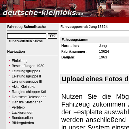
Fahrzeug-Schnellsuche
Fahrzeugportrait Jung 13624
Fahrzeugstamm
zur erweiterten Suche
Hersteller:
Jung
Navigation
Fabriknummer:
13624
Baujahr:
1963
Einleitung
Beschaffungen 1930
Leistungsgruppe I
Leistungsgruppe II
Upload eines Fotos 
Leistungsgruppe III
Akku-Kleinloks
Rangierschlepper Kdl
Nutzen Sie die Mögl
Deutsche Reichsbahn
Danske Statsbaner
Fahrzeug zukommen zu 
Verbleib
der Festplatte auswäh
Lackierungen
Sonderseiten
werden anschließend d
Bildergalerien
in unser System einste