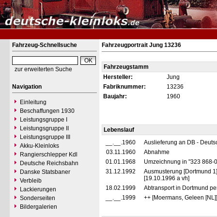
Fahrzeug-Schnellsuche
Fahrzeugportrait Jung 13236
Fahrzeugstamm
zur erweiterten Suche
Hersteller:
Jung
Navigation
Fabriknummer:
13236
Baujahr:
1960
Einleitung
Beschaffungen 1930
Leistungsgruppe I
Leistungsgruppe II
Lebenslauf
Leistungsgruppe III
__.__.1960
Auslieferung an DB - Deut
Akku-Kleinloks
03.11.1960
Abnahme
Rangierschlepper Kdl
01.01.1968
Umzeichnung in "323 868-
Deutsche Reichsbahn
31.12.1992
Ausmusterung [Dortmund 1
Danske Statsbaner
[19.10.1996 a vh]
Verbleib
18.02.1999
Abtransport in Dortmund p
Lackierungen
__.__.1999
++ [Moermans, Geleen [NL]
Sonderseiten
Bildergalerien