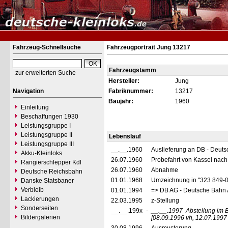
Fahrzeug-Schnellsuche
Fahrzeugportrait Jung 13217
Fahrzeugstamm
zur erweiterten Suche
Hersteller:
Jung
Navigation
Fabriknummer:
13217
Baujahr:
1960
Einleitung
Beschaffungen 1930
Leistungsgruppe I
Leistungsgruppe II
Lebenslauf
Leistungsgruppe III
__.__.1960
Auslieferung an DB - Deut
Akku-Kleinloks
26.07.1960
Probefahrt von Kassel nach
Rangierschlepper Kdl
26.07.1960
Abnahme
Deutsche Reichsbahn
01.01.1968
Umzeichnung in "323 849-
Danske Statsbaner
Verbleib
01.01.1994
=> DB AG - Deutsche Bahn 
Lackierungen
22.03.1995
z-Stellung
Sonderseiten
__.__.199x
-
__.__.1997
Abstellung im 
Bildergalerien
[08.09.1996 vh, 12.07.1997