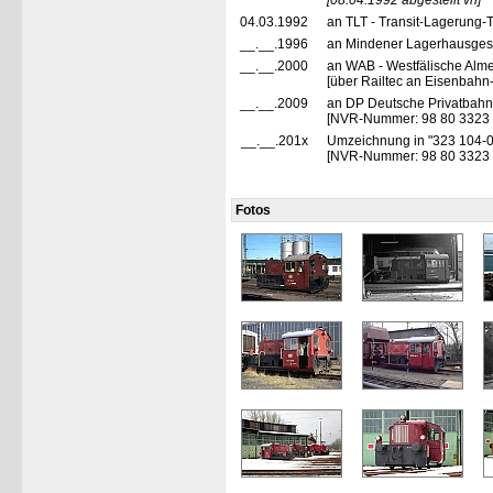
[08.04.1992 abgestellt vh]
04.03.1992
an TLT - Transit-Lagerung
__.__.1996
an Mindener Lagerhausgese
__.__.2000
an WAB - Westfälische Alm
[über Railtec an Eisenbahn-
__.__.2009
an DP Deutsche Privatbahn
[NVR-Nummer: 98 80 3323
__.__.201x
Umzeichnung in "323 104-0
[NVR-Nummer: 98 80 3323
Fotos