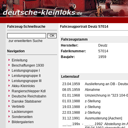
Fahrzeug-Schnellsuche
Fahrzeugportrait Deutz 57014
Fahrzeugstamm
zur erweiterten Suche
Hersteller:
Deutz
Navigation
Fabriknummer:
57014
Baujahr:
1959
Einleitung
Beschaffungen 1930
Leistungsgruppe I
Leistungsgruppe II
Lebenslauf
Leistungsgruppe III
23.04.1959
Auslieferung an DB - Deut
Akku-Kleinloks
08.05.1959
Abnahme
Rangierschlepper Kdl
01.01.1968
Umzeichnung in "323 104-
Deutsche Reichsbahn
01.03.1988
z-Stellung
Danske Statsbaner
Verbleib
19.03.1988
z-Stellung
Lackierungen
22.03.1988
z-Stellung
Sonderseiten
31.12.1991
Ausmusterung [Aachen]
Bildergalerien
__.__.199x
-
__.__.1992
Abstellung im