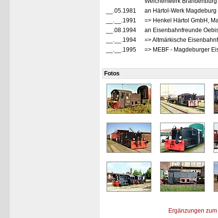
Weichenwerk Brandenburg -
__.05.1981
an Härtol-Werk Magdeburg
__.__.1991
=> Henkel Härtol GmbH, M
__.08.1994
an Eisenbahnfreunde Oebisf
__.__.1994
=> Altmärkische Eisenbahnf
__.__.1995
=> MEBF - Magdeburger Eis
Fotos
Ergänzungen zum 