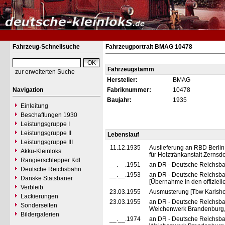
Fahrzeug-Schnellsuche
Fahrzeugportrait BMAG 10478
Fahrzeugstamm
zur erweiterten Suche
Hersteller:
BMAG
Navigation
Fabriknummer:
10478
Baujahr:
1935
Einleitung
Beschaffungen 1930
Leistungsgruppe I
Leistungsgruppe II
Lebenslauf
Leistungsgruppe III
11.12.1935
Auslieferung an RBD Berlin
Akku-Kleinloks
für Holztränkanstalt Zernsd
Rangierschlepper Kdl
__.__.1951
an DR - Deutsche Reichsbah
Deutsche Reichsbahn
__.__.1953
an DR - Deutsche Reichsba
Danske Statsbaner
[Übernahme in den offiziell
Verbleib
23.03.1955
Ausmusterung [Tbw Karlsho
Lackierungen
23.03.1955
an DR - Deutsche Reichsba
Sonderseiten
Weichenwerk Brandenburg, A
Bildergalerien
__.__.1974
an DR - Deutsche Reichsba