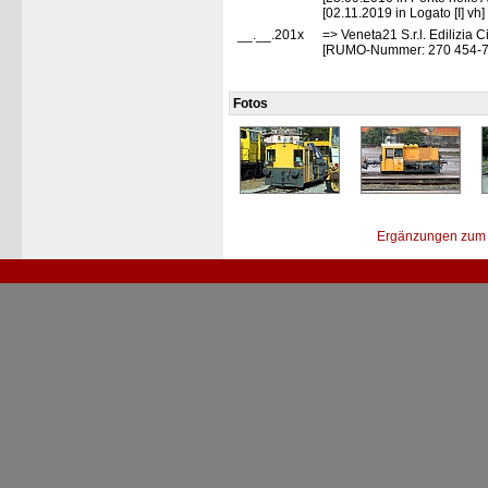
[02.11.2019 in Logato [I] vh]
__.__.201x
=> Veneta21 S.r.l. Edilizia C
[RUMO-Nummer: 270 454-
Fotos
Ergänzungen zum 