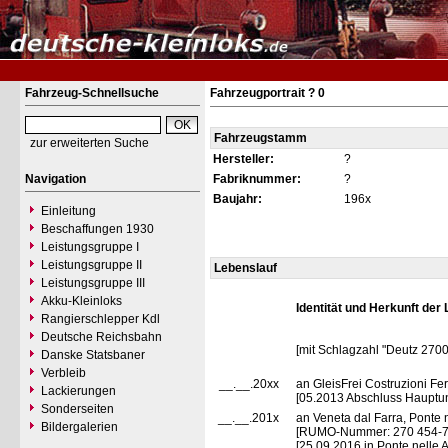
Fahrzeug-Schnellsuche
Fahrzeugportrait ? 0
Fahrzeugstamm
zur erweiterten Suche
Hersteller:
?
Navigation
Fabriknummer:
?
Baujahr:
196x
Einleitung
Beschaffungen 1930
Leistungsgruppe I
Leistungsgruppe II
Lebenslauf
Leistungsgruppe III
Akku-Kleinloks
Identität und Herkunft der
Rangierschlepper Kdl
Deutsche Reichsbahn
[mit Schlagzahl "Deutz 270
Danske Statsbaner
Verbleib
__.__.20xx
an GleisFrei Costruzioni Ferro
Lackierungen
[05.2013 Abschluss Hauptu
Sonderseiten
__.__.201x
an Veneta dal Farra, Ponte n
Bildergalerien
[RUMO-Nummer: 270 454-
[25.09.2016 in Ponte nelle Alp