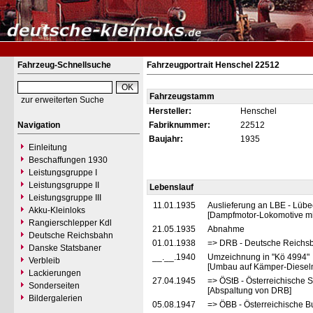
Fahrzeug-Schnellsuche
Fahrzeugportrait Henschel 22512
Fahrzeugstamm
zur erweiterten Suche
Hersteller:
Henschel
Navigation
Fabriknummer:
22512
Baujahr:
1935
Einleitung
Beschaffungen 1930
Leistungsgruppe I
Leistungsgruppe II
Lebenslauf
Leistungsgruppe III
11.01.1935
Auslieferung an LBE - Lübe
Akku-Kleinloks
[Dampfmotor-Lokomotive mi
Rangierschlepper Kdl
21.05.1935
Abnahme
Deutsche Reichsbahn
01.01.1938
=> DRB - Deutsche Reichsba
Danske Statsbaner
__.__.1940
Umzeichnung in "Kö 4994"
Verbleib
[Umbau auf Kämper-Dieselm
Lackierungen
27.04.1945
=> ÖStB - Österreichische 
Sonderseiten
[Abspaltung von DRB]
Bildergalerien
05.08.1947
=> ÖBB - Österreichische 