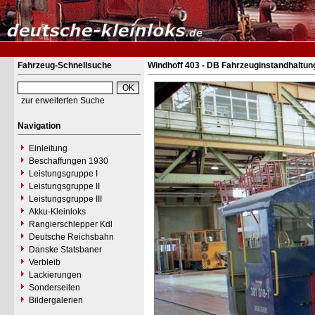
Fahrzeug-Schnellsuche
Windhoff 403 - DB Fahrzeuginstandhaltun
zur erweiterten Suche
Navigation
Einleitung
Beschaffungen 1930
Leistungsgruppe I
Leistungsgruppe II
Leistungsgruppe III
Akku-Kleinloks
Rangierschlepper Kdl
Deutsche Reichsbahn
Danske Statsbaner
Verbleib
Lackierungen
Sonderseiten
Bildergalerien