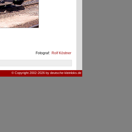
Fotograf:
Rolf Köstner
© Copyright 2002-2026 by deutsche-kleinloks.de