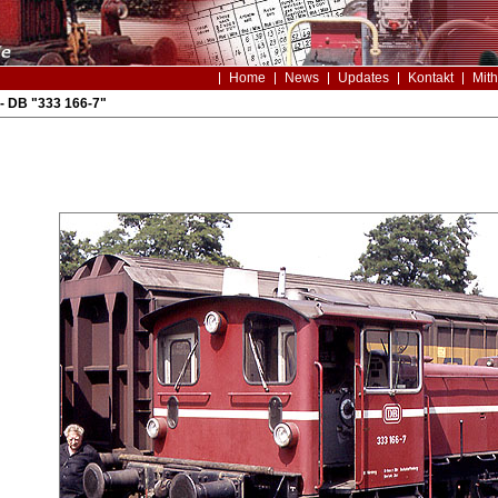
Home
News
Updates
Kontakt
Mith
- DB "333 166-7"