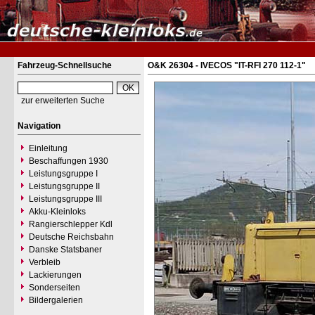
Fahrzeug-Schnellsuche
O&K 26304 - IVECOS "IT-RFI 270 112-1"
zur erweiterten Suche
Navigation
Einleitung
Beschaffungen 1930
Leistungsgruppe I
Leistungsgruppe II
Leistungsgruppe III
Akku-Kleinloks
Rangierschlepper Kdl
Deutsche Reichsbahn
Danske Statsbaner
Verbleib
Lackierungen
Sonderseiten
Bildergalerien