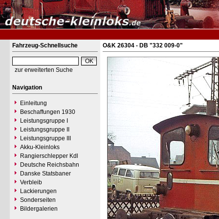
Fahrzeug-Schnellsuche
O&K 26304 - DB "332 009-0"
zur erweiterten Suche
Navigation
Einleitung
Beschaffungen 1930
Leistungsgruppe I
Leistungsgruppe II
Leistungsgruppe III
Akku-Kleinloks
Rangierschlepper Kdl
Deutsche Reichsbahn
Danske Statsbaner
Verbleib
Lackierungen
Sonderseiten
Bildergalerien