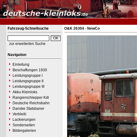
Fahrzeug-Schnellsuche
O&K 26304 - NewCo
zur erweiterten Suche
Navigation
Einleitung
Beschaffungen 1930
Leistungsgruppe I
Leistungsgruppe II
Leistungsgruppe III
Akku-Kleinloks
Rangierschlepper Kdl
Deutsche Reichsbahn
Danske Statsbaner
Verbleib
Lackierungen
Sonderseiten
Bildergalerien