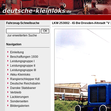
Fahrzeug-Schnellsuche
LKM 253002 - IG Bw Dresden-Altstadt "V 
zur erweiterten Suche
Navigation
Einleitung
Beschaffungen 1930
Leistungsgruppe I
Leistungsgruppe II
Leistungsgruppe III
Akku-Kleinloks
Rangierschlepper Kdl
Deutsche Reichsbahn
Danske Statsbaner
Verbleib
Lackierungen
Sonderseiten
Bildergalerien