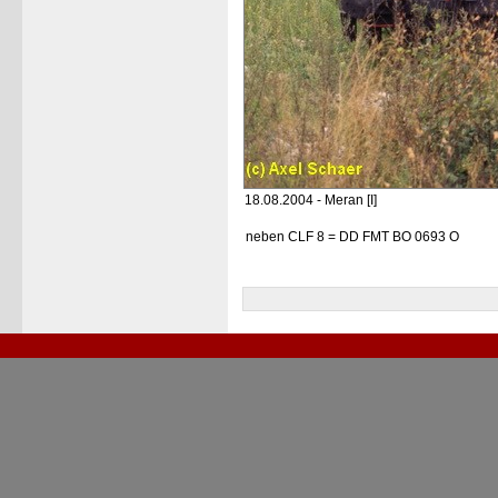
18.08.2004 - Meran [I]
neben CLF 8 = DD FMT BO 0693 O