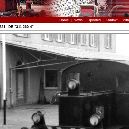
Home
News
Updates
Kontakt
Mith
21 - DB "311 260-4"