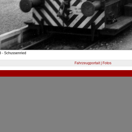
8 - Schussenried
Fahrzeugportait | Fotos